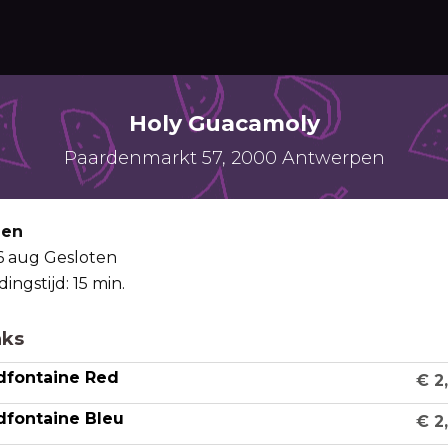
Holy Guacamoly
Paardenmarkt 57, 2000 Antwerpen
len
06 aug
Gesloten
dingstijd: 15 min.
nks
dfontaine Red
€ 2
fontaine Bleu
€ 2