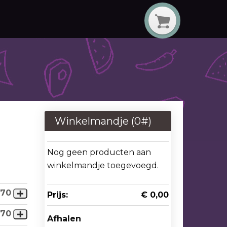
Winkelmandje (
0
#)
Nog geen producten aan
winkelmandje toegevoegd.
,70
Prijs:
€ 0,00
,70
Afhalen