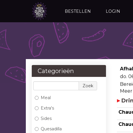
BESTELLEN
LOGIN
Afha
Categorieën
do. 
Berei
Zoek
Meer
Meal
Dri
Extra's
Chau
Sides
Chaud
Quesadilla