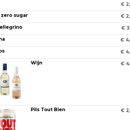
€ 2
 zero sugar
€ 2
ellegrino
€ 3
na
€ 4
tos
€ 4
Wijn
€ 4
Pils Tout Bien
€ 2