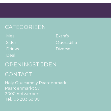
CATEGORIEËN
Meal
Extra's
Sides
Quesadilla
Drinks
Diverse
Deal
OPENINGSTIJDEN
CONTACT
Holy Guacamoly Paardenmarkt
Paardenmarkt 57
2000 Antwerpen
Tel.:
03 283 68 90