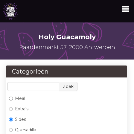
BESTELLEN
Holy Guacamoly
LOGIN
Paardenmarkt 57, 2000 Antwerpen
Categorieën
Zoek
Meal
Extra's
Sides
Quesadilla